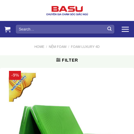
Skip
to
content
Search
for:
HOME
/
NỆM FOAM
/
FOAM LUXURY 4D
FILTER
-9%