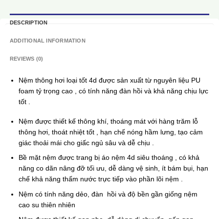
DESCRIPTION
ADDITIONAL INFORMATION
REVIEWS (0)
Nệm thông hơi loại tốt 4d được sản xuất từ nguyên liệu PU
foam tỷ trọng cao , có tính năng đàn hồi và khả năng chịu lực
tốt .
Nệm được thiết kế thông khí, thoáng mát với hàng trăm lỗ
thông hơi, thoát nhiệt tốt , hạn chế nóng hầm lưng, tạo cảm
giác thoải mái cho giấc ngủ sâu và dễ chịu .
Bề mặt nệm được trang bị áo nệm 4d siêu thoáng , có khả
năng co dãn nâng đỡ tối ưu, dễ dàng vệ sinh, ít bám bụi, hạn
chế khả năng thấm nước trực tiếp vào phần lõi nệm .
Nệm có tính năng dẻo, đàn hồi và độ bền gần giống nệm
cao su thiên nhiên