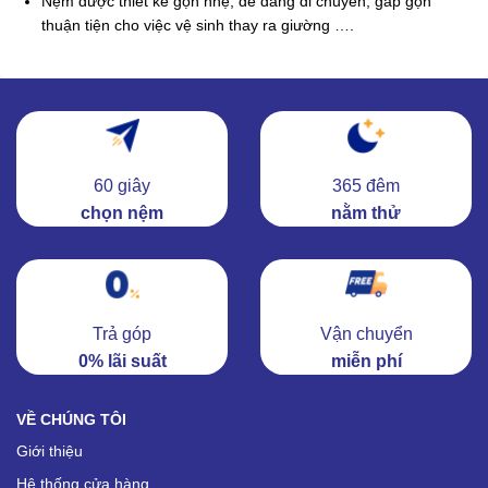
Nệm được thiết kế gọn nhẹ, dễ dàng di chuyển, gấp gọn
thuận tiện cho việc vệ sinh thay ra giường ….
60 giây
365 đêm
chọn nệm
nằm thử
Trả góp
Vận chuyển
0% lãi suất
miễn phí
VỀ CHÚNG TÔI
Giới thiệu
Hệ thống cửa hàng