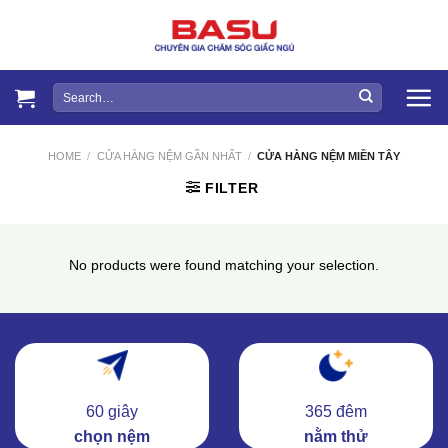
Skip
to
content
Search
for:
HOME
/
CỬA HÀNG NỆM GẦN NHẤT
/
CỬA HÀNG NỆM MIỀN TÂY
FILTER
No products were found matching your selection.
60 giây
365 đêm
chọn nệm
nằm thử