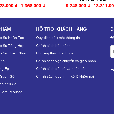
128.000
₫
1.368.000
₫
9.248.000
₫
13.311.0
–
–
PHẨM
HỖ TRỢ KHÁCH HÀNG
Đ
o Su Nhân Tạo
Quy định bảo mật thông tin
Đă
o Su Tổng Hợp
Chính sách bảo hành
 Su Thiên Nhiên
Phương thức thanh toán
 Xo
Chính sách vận chuyển và giao nhận
ng Ép
Chính sách đổi trả và hoàn tiền
F
rap - Gối
Chính sách quy trình xử lý khiếu nại
eo Yêu Cầu
Sofa, Mousse