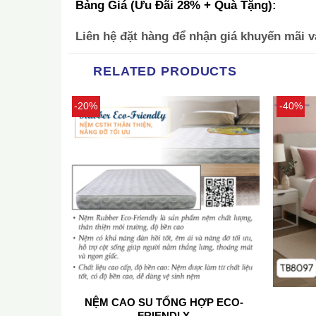
Bảng Giá (Ưu Đãi 28% + Quà Tặng):
Liên hệ đặt hàng để nhận giá khuyến mãi v
RELATED PRODUCTS
-20%
-40%
IÊN BASU
NỆM CAO SU TỔNG HỢP ECO-
FRIENDLY