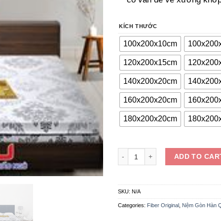
KÍCH THƯỚC
100x200x10cm
100x200
120x200x15cm
120x200
140x200x20cm
140x200
160x200x20cm
160x200
180x200x20cm
180x200
NỆM GÒN TỐT, CỨNG CÁP quanti
ADD TO CAR
SKU:
N/A
Categories:
Fiber Original
,
Nệm Gòn Hàn 