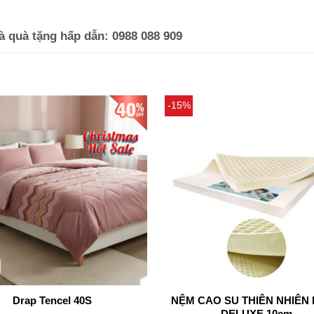
à quà tặng hấp dẫn: 0988 088 909
-15%
Drap Tencel 40S
NỆM CAO SU THIÊN NHIÊN
DELUXE 10cm