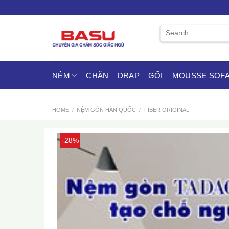
Skip
to
content
Search
for:
NỆM
CHĂN – DRAP – GỐI
MOUSSE SOFA
HOME
/
NỆM GÒN HÀN QUỐC
/
FIBER ORIGINAL
-28%