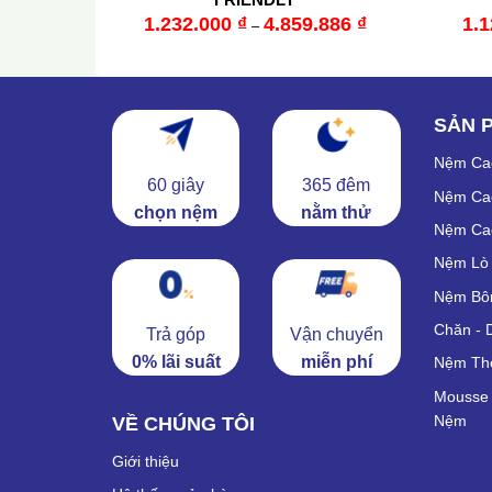
3.750
₫
1.232.000
₫
4.859.886
₫
1.
–
SẢN 
Nệm Ca
60 giây
365 đêm
Nệm Ca
chọn nệm
nằm thử
Nệm Cao
Nệm Lò
Nệm Bô
Chăn - D
Trả góp
Vận chuyển
0% lãi suất
miễn phí
Nệm Th
Mousse 
Nệm
VỀ CHÚNG TÔI
Giới thiệu