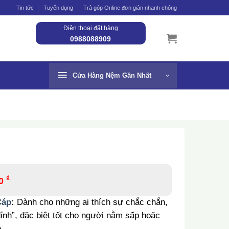
Tin tức
Tuyển dụng
Trả góp Online đơn giản nhanh chóng
Điện thoại đặt hàng
0988088909
Cửa Hàng Nệm Gần Nhất
₫
00
Cáp
:
Dành cho những ai thích sự chắc chắn,
đỉnh”, đặc biệt tốt cho người nằm sấp hoặc
.