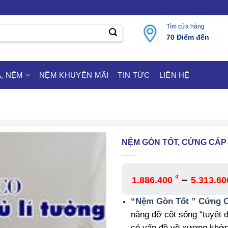
Tìm cửa hàng
70 Điểm đến
, NỆM
NỆM KHUYẾN MÃI
TIN TỨC
LIÊN HỆ
NỆM GÒN TỐT, CỨNG CÁP
₫
–
1.886.400
5.313.6
“Nệm Gòn Tốt ” Cứng 
nâng đỡ cột sống “tuyệt 
có vấn đề về xương khớp