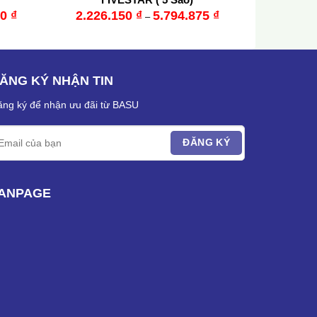
00
₫
2.226.150
₫
5.794.875
₫
–
ĂNG KÝ NHẬN TIN
ng ký để nhận ưu đãi từ BASU
ANPAGE