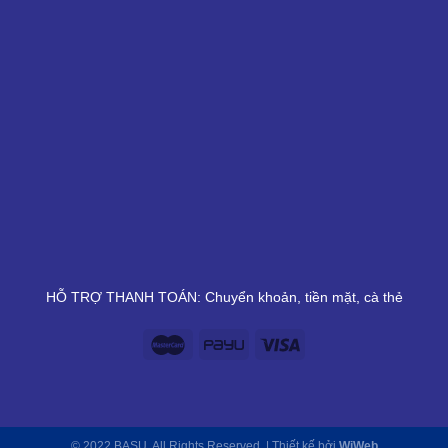
HỖ TRỢ THANH TOÁN: Chuyển khoản, tiền mặt, cà thẻ
© 2022 BASU. All Rights Reserved. | Thiết kế bởi
WiWeb