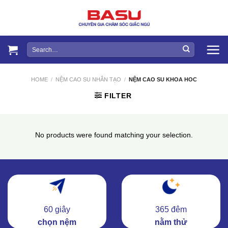
Skip
to
content
Search
for:
HOME
/
NỆM CAO SU NHÂN TẠO
/
NỆM CAO SU KHOA HOC
FILTER
No products were found matching your selection.
60 giây
365 đêm
chọn nệm
nằm thử