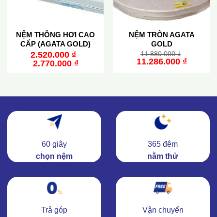
NỆM THÔNG HƠI CAO
NỆM TRÒN AGATA
CẤP (AGATA GOLD)
GOLD
2.520.000
₫
11.880.000
₫
–
Original
Current
11.286.000
₫
2.770.000
₫
price
price
was:
is:
11.880.000 ₫.
11.286.000 
60 giây
365 đêm
chọn nệm
nằm thử
Trả góp
Vận chuyển