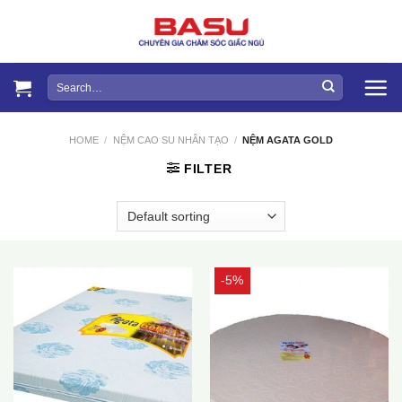
Skip
to
content
Search
for:
HOME
/
NỆM CAO SU NHÂN TẠO
/
NỆM AGATA GOLD
FILTER
-5%